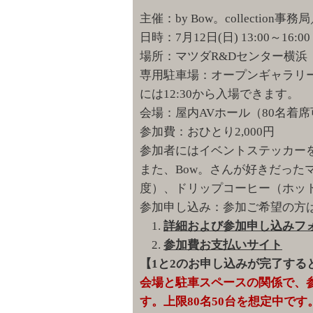
主催：by Bow。collectio
日時：7月12日(日) 13:00～16
場所：マツダR&Dセンター横浜
専用駐車場：オープンギャラリ
には12:30から入場できます。
会場：屋内AVホール（80名着
参加費：おひとり2,000円
参加者にはイベントステッカー
また、Bow。さんが好きだった
度）、ドリップコーヒー（ホット
参加申し込み：参加ご希望の方
1.
詳細および参加申し込みフ
2.
参加費お支払いサイト
【1と2のお申し込みが完了する
会場と駐車スペースの関係で、
す。上限80名50台を想定中で